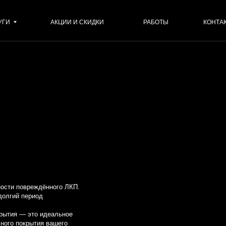
АКЦИИ И СКИДКИ
РАБОТЫ
КОНТАКТЫ
вреждённого ЛКП.
ериод
 это идеальное
рытия вашего
ные услуги по
о блеск и новый