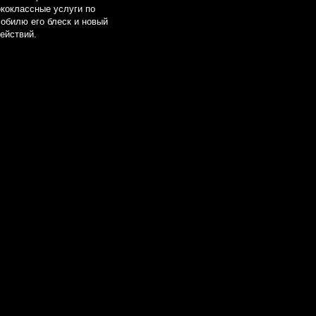
И И
Я