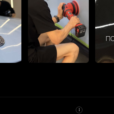
I КЛАСС
II КЛАСС
20.000
23.000
14.000
16.000
30.000
35.000
40.000
45.000
20.000