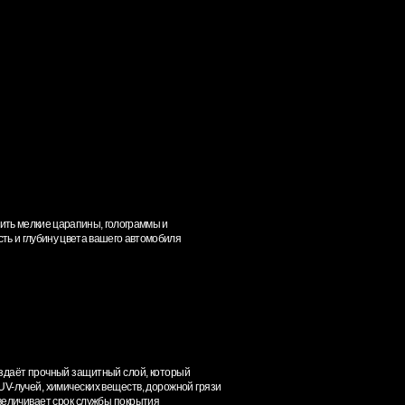
, голограммы и
вашего автомобиля
тный слой, который
х веществ, дорожной грязи
ужбы покрытия
иям, что
н и других