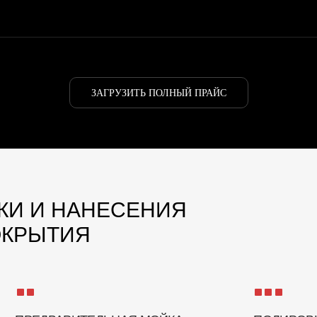
ЕДВАРИТЕЛЬНАЯ МОЙКА
ПОЛИРОВКА
ЗАГРУЗИТЬ ПОЛНЫЙ ПРАЙС
 началом полировки производится
С использованием специализированн
я мойка автомобиля для удаления грязи
полировочных паст мы тщательно пол
тков старых восков
быть как одностадийная, так и многос
зависимости от состояния лакокрасоч
НАЛЬНЫЕ ПРОВЕРКИ
 завершения процесса мы проверяем
тво полировки и керамического покрытия,
 убедиться в отсутствии недостатков