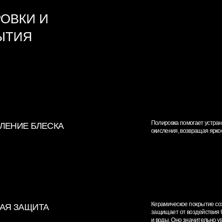
Полировка помогает устранить мелкие царапины
 БЛЕСКА
окисления, возвращая яркость и глубину цвета 
Керамическое покрытие создаёт прочный защи
ЩИТА
защищает от воздействия UV-лучей, химически
и воды. Оно значительно увеличивает срок сл
Керамика устойчива к механическим поврежден
помогает предотвратить появление микротрещи
М
дефектов