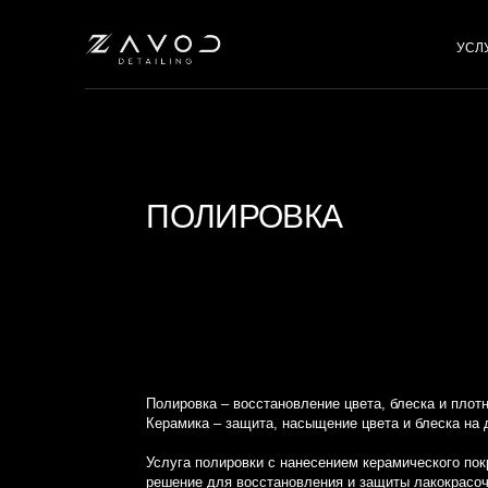
УСЛУГИ
ПОЛИРОВКА
Полировка – восстановление цвета, блеска и плотности по
Керамика – защита, насыщение цвета и блеска на долгий п
Услуга полировки с нанесением керамического покрытия —
решение для восстановления и защиты лакокрасочного пок
автомобиля. В Zavod Detailing мы предлагаем высококласс
полировке, которые помогут вернуть вашему автомобилю ег
вид, а также надежно защитят его от внешних воздействий.