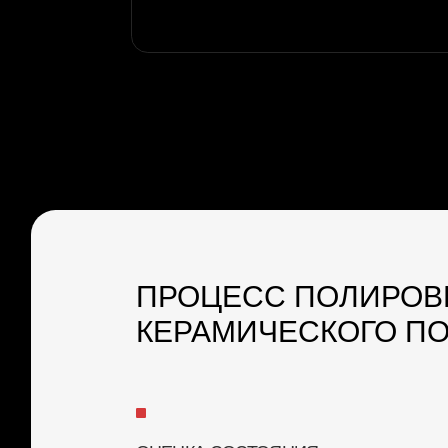
ОЦЕНКА СОСТОЯНИЯ
ПР
ЛАКОКРАСОЧНОГО ПОКРЫТИЯ
Наши специалисты проводят профессиональную
Перед
диагностику состояния покрытия, определяя
полна
потребности в полировке
и оста
НАНЕСЕНИЕ
ФИ
КЕРАМИЧЕСКОГО
ПОКРЫТИЯ
После
После полировки мы готовим поверхность к
качес
нанесению керамики: очищаем и дегидратируем
чтобы
кузов. Затем наносится керамическое покрытие,
которое обеспечивает защиту на долгие годы