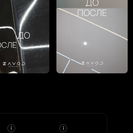
III КЛАСС
26.000
18.000
40.000
50.000