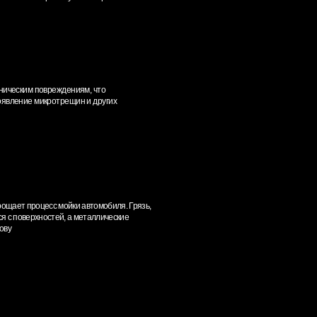
 автомобиля. Грязь,
 металлические
анесения
 автомобиля,