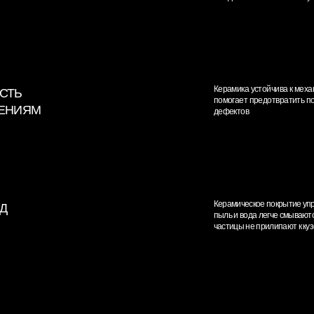
Керамическое покрытие упрощает процесс мойки
пыль и вода легче смываются с поверхностей, а
частицы не прилипают к кузову
Окончательный результат после полировки и н
Д
керамики - это глубокий блеск и ухоженный вид
что удивительно украшает его